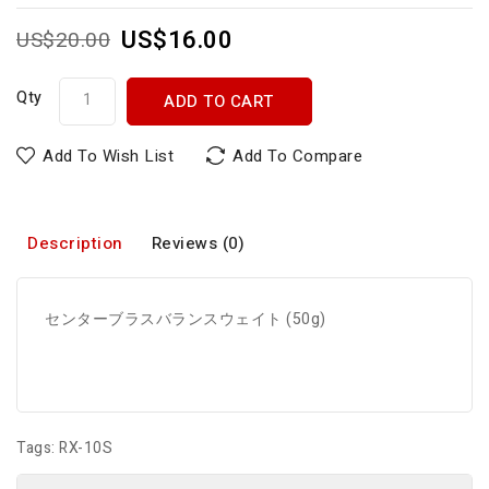
US$16.00
US$20.00
Qty
ADD TO CART
Add To Wish List
Add To Compare
Description
Reviews (0)
センターブラスバランスウェイト (50g)
Tags:
RX-10S